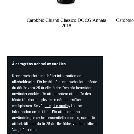
Carobbio Chianti Classico DOCG Annata
Carobbio
2018
Åldersgräns och val av cookies
Denna webbplats innehåller information om
alkoholdrycker. För besök på denna webbplats måste
du därför vara 25 år eller äldre. Den här hemsidan
använder cookies för att garantera att du får den
bästa tänkbara upplevelsen när du besöker
webbplatsen. Se vår
integritetspolicy
för mer
information om det här. För att godkänna
användningen av icke-essentiella cookies, samt för
info@villanera.se
att bekräfta att du är 25 år eller äldre, vänligen klicka
"Jag håller med"