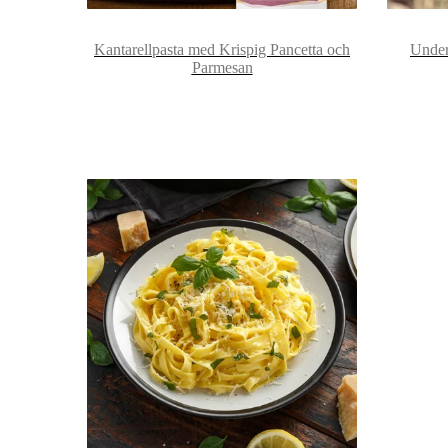
Kantarellpasta med Krispig Pancetta och
Underb
Parmesan