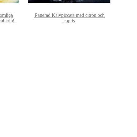
domliga
Panerad Kalvpiccata med citron och
ebbiolo!
capris