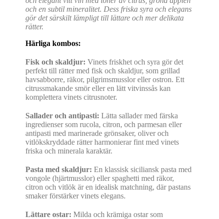
och elegant vitt vin med toner av citrus, gröna äpplen
och en subtil mineralitet. Dess friska syra och elegans
gör det särskilt lämpligt till lättare och mer delikata
rätter.
Härliga kombos:
Fisk och skaldjur:
Vinets friskhet och syra gör det
perfekt till rätter med fisk och skaldjur, som grillad
havsabborre, räkor, pilgrimsmusslor eller ostron. Ett
citrussmakande smör eller en lätt vitvinssås kan
komplettera vinets citrusnoter.
Sallader och antipasti:
Lätta sallader med färska
ingredienser som rucola, citron, och parmesan eller
antipasti med marinerade grönsaker, oliver och
vitlökskryddade rätter harmonierar fint med vinets
friska och minerala karaktär.
Pasta med skaldjur:
En klassisk siciliansk pasta med
vongole (hjärtmusslor) eller spaghetti med räkor,
citron och vitlök är en idealisk matchning, där pastans
smaker förstärker vinets elegans.
Lättare ostar:
Milda och krämiga ostar som