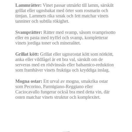
Lammrätter:
Vinet passar utmärkt till lamm, särskilt
grillat eller ugnsbakat med örter som rosmarin och
timjan. Lammets rika smak och fett matchar vinets
tanniner och subtila rökighet.
Svamprätter:
Rätter med svamp, såsom svamprisotto
eller en pasta med tryffel och svamp, kompletterar
vinets jordiga toner och mineralitet.
Grillat kött:
Grillat eller ugnsrostat kött som nötkött,
anka eller vildfågel är ett bra val, särskilt om de
serveras med en rödvinssås eller balsamico-reduktion
som framhäver vinets fruktiga och kryddiga inslag.
Mogna ostar:
Ett urval av mogna, smakrika ostar
som Pecorino, Parmigiano-Reggiano eller
Caciocavallo fungerar också bra med detta vin, där
osten matchar vinets struktur och komplexitet.