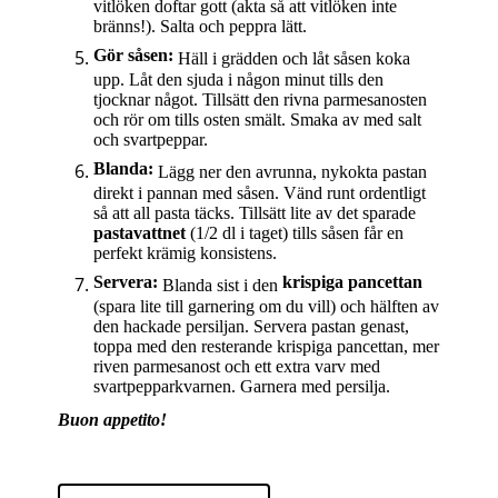
vitlöken doftar gott (akta så att vitlöken inte
bränns!). Salta och peppra lätt.
Gör såsen:
Häll i grädden och låt såsen koka
upp. Låt den sjuda i någon minut tills den
tjocknar något. Tillsätt den rivna parmesanosten
och rör om tills osten smält. Smaka av med salt
och svartpeppar.
Blanda:
Lägg ner den avrunna, nykokta pastan
direkt i pannan med såsen. Vänd runt ordentligt
så att all pasta täcks. Tillsätt lite av det sparade
pastavattnet
(1/2 dl i taget) tills såsen får en
perfekt krämig konsistens.
Servera:
krispiga pancettan
Blanda sist i den
(spara lite till garnering om du vill) och hälften av
den hackade persiljan. Servera pastan genast,
toppa med den resterande krispiga pancettan, mer
riven parmesanost och ett extra varv med
svartpepparkvarnen. Garnera med persilja.
Buon appetito!