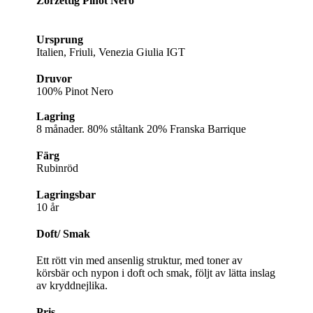
Zorzettig Pinot Nero
Ursprung
Italien, Friuli, Venezia Giulia IGT
Druvor
100% Pinot Nero
Lagring
8 månader. 80% ståltank 20% Franska Barrique
Färg
Rubinröd
Lagringsbar
10 år
Doft/ Smak
Ett rött vin med ansenlig struktur, med toner av
körsbär och nypon i doft och smak, följt av lätta inslag
av kryddnejlika.
Pris