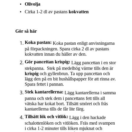
Olivolja
Cirka 1-2 dl av pastans
kokvatten
Gör så här
Koka pastan:
Koka pastan enligt anvisningarna
på förpackningen. Spara cirka 2 dl av pastans
kokvatten innan du häller av den.
Gör pancettan krispig:
Lägg pancettan i en stor
stekpanna. Stek på medelhög värme tills den är
krispig
och gyllenbrun. Ta upp pancettan och
lägg den på en bit hushållspapper för att rinna av.
Spara fettet i pannan.
Stek kantarellerna:
Lägg kantarellerna i samma
panna och stek dem i pancettans fett tills all
vätska har kokat bort. Tillsätt smöret och fräs
kantarellerna tills de får lite färg.
Tillsätt lök och vitlök:
Lägg i den hackade
schalottenlöken och vitlöken. Fräs med svampen
i cirka 1-2 minuter tills löken mjuknat och