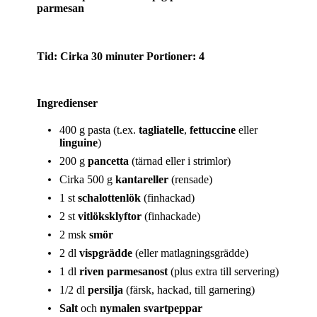
parmesan
Tid:
Cirka 30 minuter
Portioner:
4
Ingredienser
400 g pasta (t.ex.
tagliatelle
,
fettuccine
eller
linguine
)
200 g
pancetta
(tärnad eller i strimlor)
Cirka 500 g
kantareller
(rensade)
1 st
schalottenlök
(finhackad)
2 st
vitlöksklyftor
(finhackade)
2 msk
smör
2 dl
vispgrädde
(eller matlagningsgrädde)
1 dl
riven parmesanost
(plus extra till servering)
1/2 dl
persilja
(färsk, hackad, till garnering)
Salt
och
nymalen svartpeppar