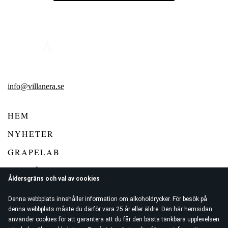
info@villanera.se
HEM
NYHETER
GRAPELAB
VIN FÖR KONSUMENT
Åldersgräns och val av cookies
VIN FÖR RESTAURANG
Denna webbplats innehåller information om alkoholdrycker. För besök på
VILLA NERA WINE CLUB
denna webbplats måste du därför vara 25 år eller äldre. Den här hemsidan
använder cookies för att garantera att du får den bästa tänkbara upplevelsen